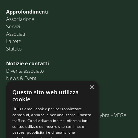
Approfondimenti
Associazione
Servizi
Associati
La rete
Statuto
Notizie e contatti
Diventa associato
News & Eventi
Contatti
×
Questo sito web utilizza
cookie
Email:
info@assosped.it
PEC:
assospedvenezia@pec.fedespedi.it
Utilizziamo i cookie per personalizzare
Indirizzo: Via delle Industrie, 19/C Edificio Lybra – VEGA
contenuti, annunci e per analizzare il nostro
traffico. Condividiamo inoltre informazioni
30175 Marghera (VE)
sul tuo utilizzo del nostro sito con i nostri
partner pubblicitari e di analisi che