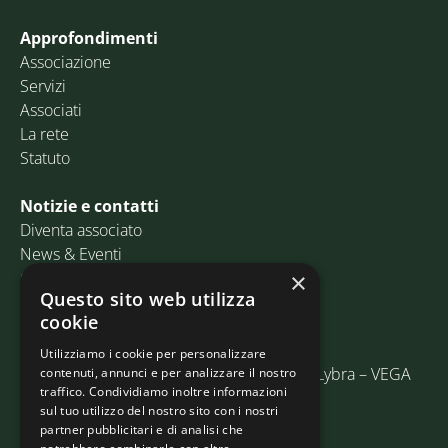
Approfondimenti
Associazione
Servizi
Associati
La rete
Statuto
Notizie e contatti
Diventa associato
News & Eventi
Contatti
×
Questo sito web utilizza
cookie
Email:
info@assosped.it
PEC:
assospedvenezia@pec.fedespedi.it
Utilizziamo i cookie per personalizzare
Indirizzo: Via delle Industrie, 19/C Edificio Lybra – VEGA
contenuti, annunci e per analizzare il nostro
traffico. Condividiamo inoltre informazioni
30175 Marghera (VE)
sul tuo utilizzo del nostro sito con i nostri
partner pubblicitari e di analisi che