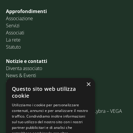
Approfondimenti
Associazione
Servizi
Associati
La rete
Statuto
Notizie e contatti
Diventa associato
News & Eventi
Contatti
×
Questo sito web utilizza
cookie
Email:
info@assosped.it
PEC:
assospedvenezia@pec.fedespedi.it
Utilizziamo i cookie per personalizzare
Indirizzo: Via delle Industrie, 19/C Edificio Lybra – VEGA
contenuti, annunci e per analizzare il nostro
traffico. Condividiamo inoltre informazioni
30175 Marghera (VE)
sul tuo utilizzo del nostro sito con i nostri
partner pubblicitari e di analisi che