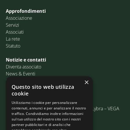
Approfondimenti
Associazione
Servizi
Associati
La rete
Statuto
Notizie e contatti
Diventa associato
News & Eventi
Contatti
×
Questo sito web utilizza
cookie
Email:
info@assosped.it
PEC:
assospedvenezia@pec.fedespedi.it
Utilizziamo i cookie per personalizzare
Indirizzo: Via delle Industrie, 19/C Edificio Lybra – VEGA
contenuti, annunci e per analizzare il nostro
traffico. Condividiamo inoltre informazioni
30175 Marghera (VE)
sul tuo utilizzo del nostro sito con i nostri
partner pubblicitari e di analisi che