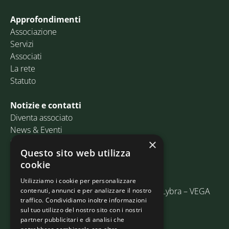
Approfondimenti
Associazione
Servizi
Associati
La rete
Statuto
Notizie e contatti
Diventa associato
News & Eventi
Contatti
×
Questo sito web utilizza
cookie
Email:
info@assosped.it
PEC:
assospedvenezia@pec.fedespedi.it
Utilizziamo i cookie per personalizzare
Indirizzo: Via delle Industrie, 19/C Edificio Lybra – VEGA
contenuti, annunci e per analizzare il nostro
traffico. Condividiamo inoltre informazioni
30175 Marghera (VE)
sul tuo utilizzo del nostro sito con i nostri
partner pubblicitari e di analisi che