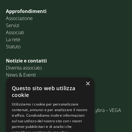
Approfondimenti
Associazione
Servizi
Associati
La rete
Statuto
Notizie e contatti
Diventa associato
News & Eventi
Contatti
×
Questo sito web utilizza
cookie
Email:
info@assosped.it
PEC:
assospedvenezia@pec.fedespedi.it
Utilizziamo i cookie per personalizzare
Indirizzo: Via delle Industrie, 19/C Edificio Lybra – VEGA
contenuti, annunci e per analizzare il nostro
traffico. Condividiamo inoltre informazioni
30175 Marghera (VE)
sul tuo utilizzo del nostro sito con i nostri
partner pubblicitari e di analisi che