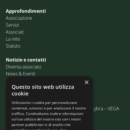
Approfondimenti
Associazione
Servizi
Associati
La rete
Statuto
Notizie e contatti
Diventa associato
News & Eventi
Contatti
×
Questo sito web utilizza
cookie
Email:
info@assosped.it
PEC:
assospedvenezia@pec.fedespedi.it
Utilizziamo i cookie per personalizzare
Indirizzo: Via delle Industrie, 19/C Edificio Lybra – VEGA
contenuti, annunci e per analizzare il nostro
traffico. Condividiamo inoltre informazioni
30175 Marghera (VE)
sul tuo utilizzo del nostro sito con i nostri
partner pubblicitari e di analisi che