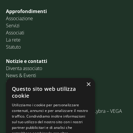
Approfondimenti
Associazione
Servizi
Associati
La rete
Statuto
Notizie e contatti
Diventa associato
News & Eventi
Contatti
×
Questo sito web utilizza
cookie
Email:
info@assosped.it
PEC:
assospedvenezia@pec.fedespedi.it
Utilizziamo i cookie per personalizzare
Indirizzo: Via delle Industrie, 19/C Edificio Lybra – VEGA
contenuti, annunci e per analizzare il nostro
traffico. Condividiamo inoltre informazioni
30175 Marghera (VE)
sul tuo utilizzo del nostro sito con i nostri
partner pubblicitari e di analisi che