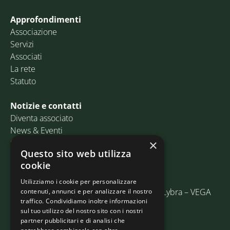
Approfondimenti
Associazione
Servizi
Associati
La rete
Statuto
Notizie e contatti
Diventa associato
News & Eventi
Contatti
×
Questo sito web utilizza
cookie
Email:
info@assosped.it
PEC:
assospedvenezia@pec.fedespedi.it
Utilizziamo i cookie per personalizzare
Indirizzo: Via delle Industrie, 19/C Edificio Lybra – VEGA
contenuti, annunci e per analizzare il nostro
traffico. Condividiamo inoltre informazioni
30175 Marghera (VE)
sul tuo utilizzo del nostro sito con i nostri
partner pubblicitari e di analisi che