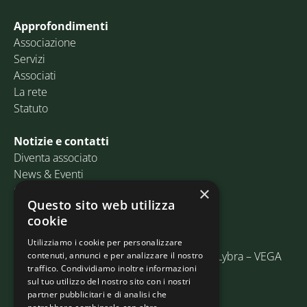
Approfondimenti
Associazione
Servizi
Associati
La rete
Statuto
Notizie e contatti
Diventa associato
News & Eventi
Contatti
×
Questo sito web utilizza
cookie
Email:
info@assosped.it
PEC:
assospedvenezia@pec.fedespedi.it
Utilizziamo i cookie per personalizzare
Indirizzo: Via delle Industrie, 19/C Edificio Lybra – VEGA
contenuti, annunci e per analizzare il nostro
traffico. Condividiamo inoltre informazioni
30175 Marghera (VE)
sul tuo utilizzo del nostro sito con i nostri
partner pubblicitari e di analisi che