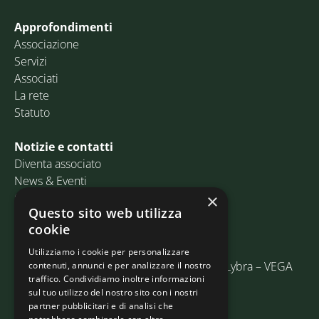
Approfondimenti
Associazione
Servizi
Associati
La rete
Statuto
Notizie e contatti
Diventa associato
News & Eventi
Contatti
×
Questo sito web utilizza
cookie
Email:
info@assosped.it
PEC:
assospedvenezia@pec.fedespedi.it
Utilizziamo i cookie per personalizzare
Indirizzo: Via delle Industrie, 19/C Edificio Lybra – VEGA
contenuti, annunci e per analizzare il nostro
traffico. Condividiamo inoltre informazioni
30175 Marghera (VE)
sul tuo utilizzo del nostro sito con i nostri
partner pubblicitari e di analisi che