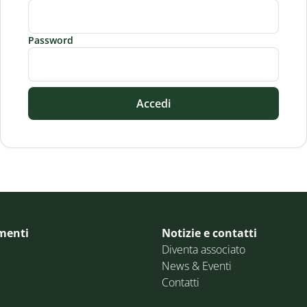
Password
Accedi
menti
Notizie e contatti
Diventa associato
News & Eventi
Contatti