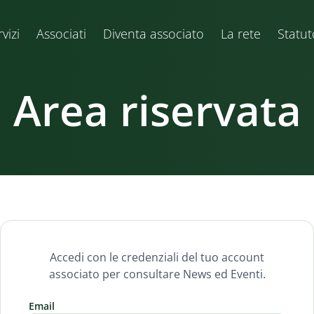
vizi
Associati
Diventa associato
La rete
Statut
Area riservata
Accedi con le credenziali del tuo account
associato per consultare News ed Eventi.
Email