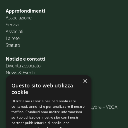
Approfondimenti
Associazione
Servizi
Associati
La rete
Statuto
Notizie e contatti
Diventa associato
News & Eventi
Contatti
×
Questo sito web utilizza
cookie
Email:
info@assosped.it
PEC:
assospedvenezia@pec.fedespedi.it
Utilizziamo i cookie per personalizzare
Indirizzo: Via delle Industrie, 19/C Edificio Lybra – VEGA
contenuti, annunci e per analizzare il nostro
traffico. Condividiamo inoltre informazioni
30175 Marghera (VE)
sul tuo utilizzo del nostro sito con i nostri
partner pubblicitari e di analisi che