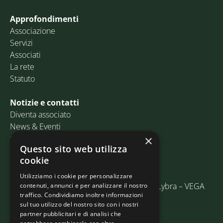
Approfondimenti
Associazione
Servizi
Associati
La rete
Statuto
Notizie e contatti
Diventa associato
News & Eventi
Contatti
×
Questo sito web utilizza
cookie
Email:
info@assosped.it
PEC:
assospedvenezia@pec.fedespedi.it
Utilizziamo i cookie per personalizzare
Indirizzo: Via delle Industrie, 19/C Edificio Lybra – VEGA
contenuti, annunci e per analizzare il nostro
traffico. Condividiamo inoltre informazioni
30175 Marghera (VE)
sul tuo utilizzo del nostro sito con i nostri
partner pubblicitari e di analisi che