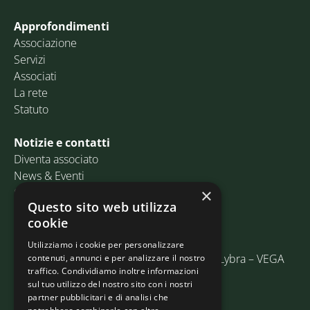
Approfondimenti
Associazione
Servizi
Associati
La rete
Statuto
Notizie e contatti
Diventa associato
News & Eventi
Contatti
×
Questo sito web utilizza
cookie
Email:
info@assosped.it
PEC:
assospedvenezia@pec.fedespedi.it
Utilizziamo i cookie per personalizzare
Indirizzo: Via delle Industrie, 19/C Edificio Lybra – VEGA
contenuti, annunci e per analizzare il nostro
traffico. Condividiamo inoltre informazioni
30175 Marghera (VE)
sul tuo utilizzo del nostro sito con i nostri
partner pubblicitari e di analisi che