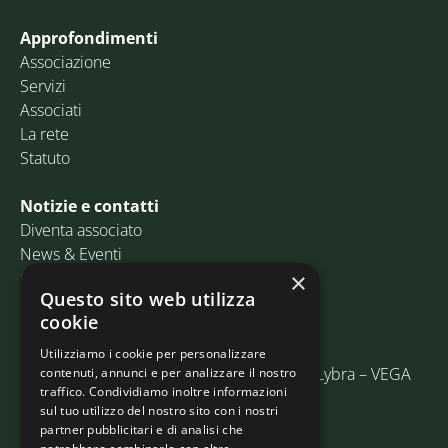
Approfondimenti
Associazione
Servizi
Associati
La rete
Statuto
Notizie e contatti
Diventa associato
News & Eventi
Contatti
×
Questo sito web utilizza
cookie
Email:
info@assosped.it
PEC:
assospedvenezia@pec.fedespedi.it
Utilizziamo i cookie per personalizzare
Indirizzo: Via delle Industrie, 19/C Edificio Lybra – VEGA
contenuti, annunci e per analizzare il nostro
traffico. Condividiamo inoltre informazioni
30175 Marghera (VE)
sul tuo utilizzo del nostro sito con i nostri
partner pubblicitari e di analisi che