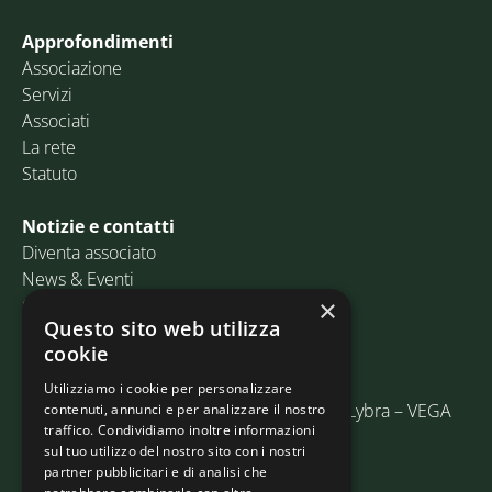
Approfondimenti
Associazione
Servizi
Associati
La rete
Statuto
Notizie e contatti
Diventa associato
News & Eventi
Contatti
×
Questo sito web utilizza
cookie
Email:
info@assosped.it
PEC:
assospedvenezia@pec.fedespedi.it
Utilizziamo i cookie per personalizzare
Indirizzo: Via delle Industrie, 19/C Edificio Lybra – VEGA
contenuti, annunci e per analizzare il nostro
traffico. Condividiamo inoltre informazioni
30175 Marghera (VE)
sul tuo utilizzo del nostro sito con i nostri
partner pubblicitari e di analisi che