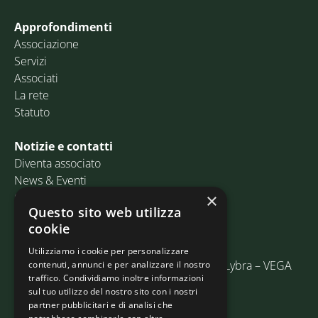
Approfondimenti
Associazione
Servizi
Associati
La rete
Statuto
Notizie e contatti
Diventa associato
News & Eventi
Contatti
×
Questo sito web utilizza
cookie
Email:
info@assosped.it
PEC:
assospedvenezia@pec.fedespedi.it
Utilizziamo i cookie per personalizzare
Indirizzo: Via delle Industrie, 19/C Edificio Lybra – VEGA
contenuti, annunci e per analizzare il nostro
traffico. Condividiamo inoltre informazioni
30175 Marghera (VE)
sul tuo utilizzo del nostro sito con i nostri
partner pubblicitari e di analisi che