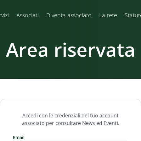
vizi
Associati
Diventa associato
La rete
Statut
Area riservata
Accedi con le credenziali del tuo account
associato per consultare News ed Eventi.
Email