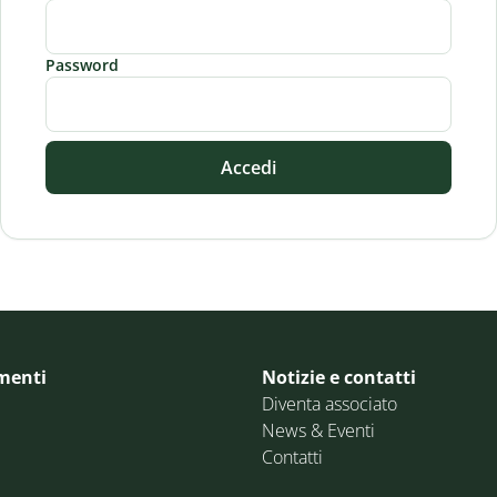
Password
Accedi
menti
Notizie e contatti
Diventa associato
News & Eventi
Contatti