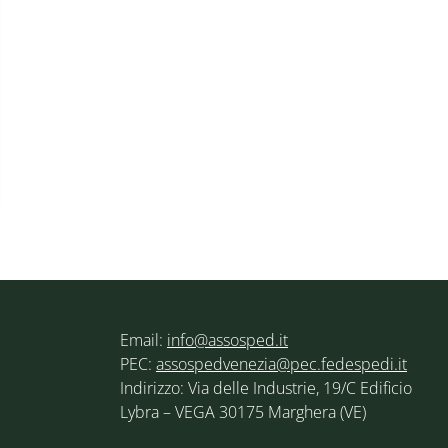
Email:
info@assosped.it
PEC:
assospedvenezia@pec.fedespedi.it
Indirizzo: Via delle Industrie, 19/C Edificio
Lybra – VEGA 30175 Marghera (VE)