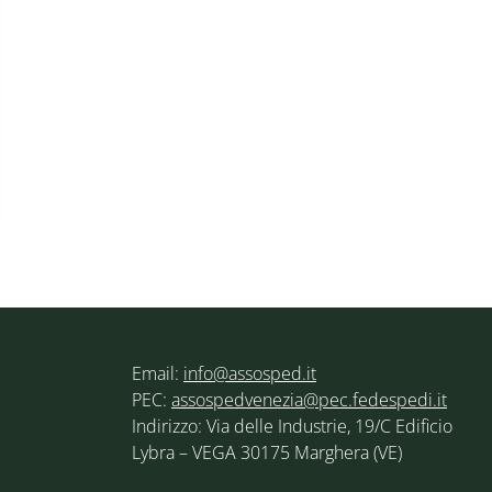
Email:
info@assosped.it
PEC:
assospedvenezia@pec.fedespedi.it
Indirizzo: Via delle Industrie, 19/C Edificio
Lybra – VEGA 30175 Marghera (VE)