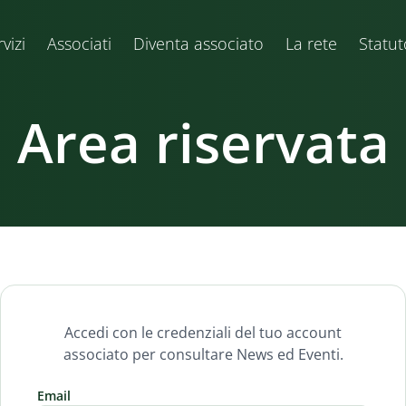
vizi
Associati
Diventa associato
La rete
Statut
Area riservata
Accedi con le credenziali del tuo account
associato per consultare News ed Eventi.
Email