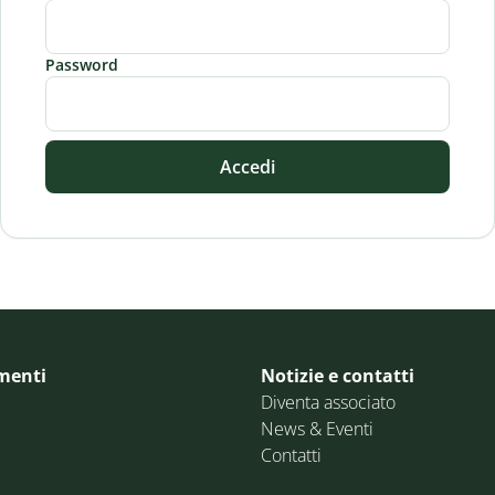
Password
Accedi
menti
Notizie e contatti
Diventa associato
News & Eventi
Contatti