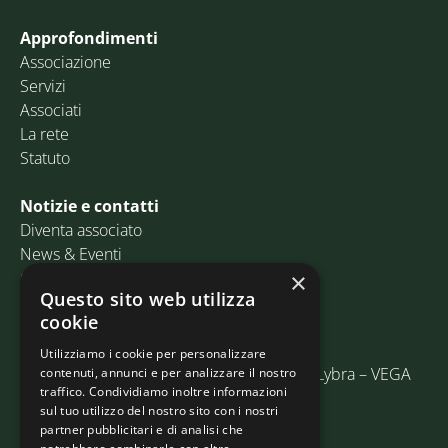
Approfondimenti
Associazione
Servizi
Associati
La rete
Statuto
Notizie e contatti
Diventa associato
News & Eventi
Contatti
×
Questo sito web utilizza
cookie
Email:
info@assosped.it
PEC:
assospedvenezia@pec.fedespedi.it
Utilizziamo i cookie per personalizzare
Indirizzo: Via delle Industrie, 19/C Edificio Lybra – VEGA
contenuti, annunci e per analizzare il nostro
traffico. Condividiamo inoltre informazioni
30175 Marghera (VE)
sul tuo utilizzo del nostro sito con i nostri
partner pubblicitari e di analisi che