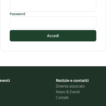
Password
Accedi
menti
Notizie e contatti
Diventa associato
News & Eventi
Contatti