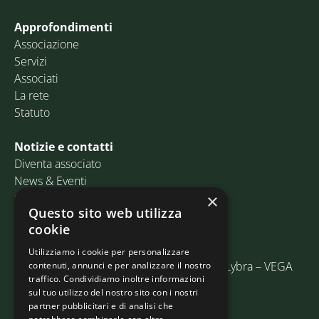
Approfondimenti
Associazione
Servizi
Associati
La rete
Statuto
Notizie e contatti
Diventa associato
News & Eventi
Contatti
×
Questo sito web utilizza
cookie
Email:
info@assosped.it
PEC:
assospedvenezia@pec.fedespedi.it
Utilizziamo i cookie per personalizzare
Indirizzo: Via delle Industrie, 19/C Edificio Lybra – VEGA
contenuti, annunci e per analizzare il nostro
traffico. Condividiamo inoltre informazioni
30175 Marghera (VE)
sul tuo utilizzo del nostro sito con i nostri
partner pubblicitari e di analisi che