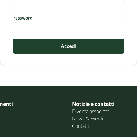
Password
Accedi
menti
Notizie e contatti
Diventa associato
News & Eventi
Contatti