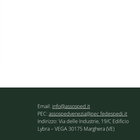
Email:
info@assosped.it
PEC:
assospedvenezia@pec.fedespedi.it
Indirizzo: Via delle Industrie, 19/C Edificio
Lybra – VEGA 30175 Marghera (VE)