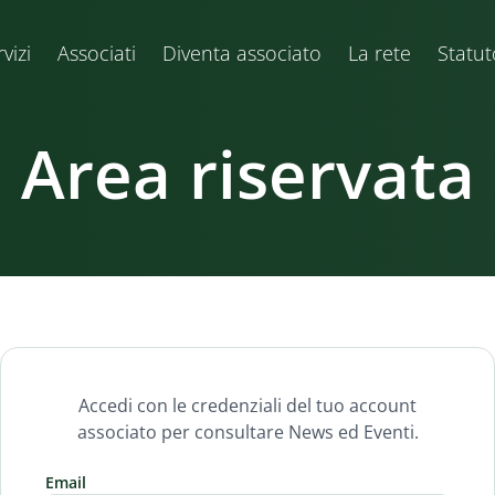
vizi
Associati
Diventa associato
La rete
Statut
Area riservata
Accedi con le credenziali del tuo account
associato per consultare News ed Eventi.
Email