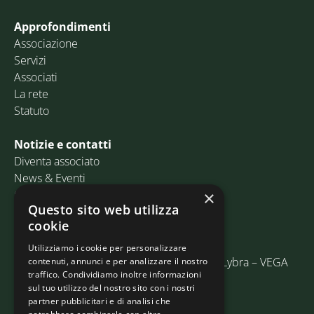
Approfondimenti
Associazione
Servizi
Associati
La rete
Statuto
Notizie e contatti
Diventa associato
News & Eventi
Contatti
×
Questo sito web utilizza
cookie
Email:
info@assosped.it
PEC:
assospedvenezia@pec.fedespedi.it
Utilizziamo i cookie per personalizzare
Indirizzo: Via delle Industrie, 19/C Edificio Lybra – VEGA
contenuti, annunci e per analizzare il nostro
traffico. Condividiamo inoltre informazioni
30175 Marghera (VE)
sul tuo utilizzo del nostro sito con i nostri
partner pubblicitari e di analisi che