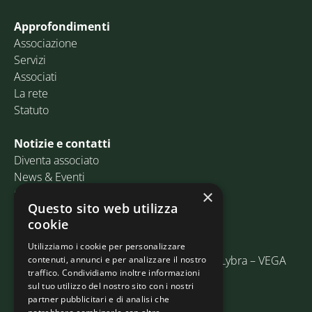
Approfondimenti
Associazione
Servizi
Associati
La rete
Statuto
Notizie e contatti
Diventa associato
News & Eventi
Contatti
×
Questo sito web utilizza
cookie
Email:
info@assosped.it
PEC:
assospedvenezia@pec.fedespedi.it
Utilizziamo i cookie per personalizzare
Indirizzo: Via delle Industrie, 19/C Edificio Lybra – VEGA
contenuti, annunci e per analizzare il nostro
traffico. Condividiamo inoltre informazioni
30175 Marghera (VE)
sul tuo utilizzo del nostro sito con i nostri
partner pubblicitari e di analisi che