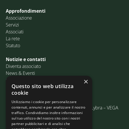
Approfondimenti
Associazione
Servizi
Associati
La rete
Statuto
Notizie e contatti
Diventa associato
News & Eventi
Contatti
×
Questo sito web utilizza
cookie
Email:
info@assosped.it
PEC:
assospedvenezia@pec.fedespedi.it
Utilizziamo i cookie per personalizzare
Indirizzo: Via delle Industrie, 19/C Edificio Lybra – VEGA
contenuti, annunci e per analizzare il nostro
traffico. Condividiamo inoltre informazioni
30175 Marghera (VE)
sul tuo utilizzo del nostro sito con i nostri
partner pubblicitari e di analisi che