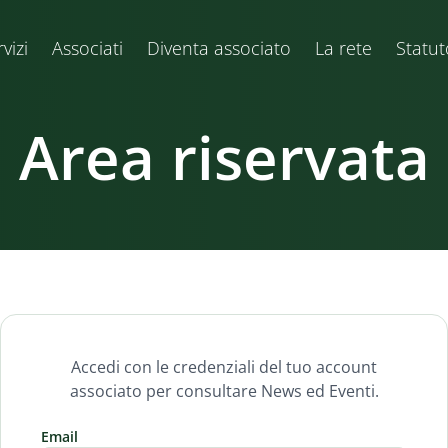
vizi
Associati
Diventa associato
La rete
Statut
Area riservata
Accedi con le credenziali del tuo account
associato per consultare News ed Eventi.
Email