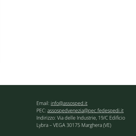
Email:
info@assosped.it
PEC:
assospedvenezia@pec.fedespedi.it
Indirizzo: Via delle Industrie, 19/C Edificio
Lybra – VEGA 30175 Marghera (VE)