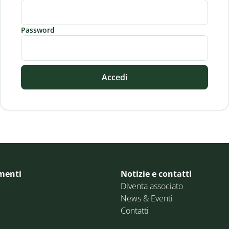
Password
Accedi
menti
Notizie e contatti
Diventa associato
News & Eventi
Contatti