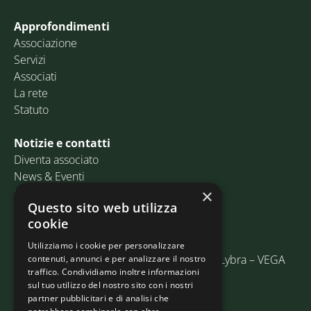
Approfondimenti
Associazione
Servizi
Associati
La rete
Statuto
Notizie e contatti
Diventa associato
News & Eventi
Contatti
×
Questo sito web utilizza
cookie
Email:
info@assosped.it
PEC:
assospedvenezia@pec.fedespedi.it
Utilizziamo i cookie per personalizzare
Indirizzo: Via delle Industrie, 19/C Edificio Lybra – VEGA
contenuti, annunci e per analizzare il nostro
traffico. Condividiamo inoltre informazioni
30175 Marghera (VE)
sul tuo utilizzo del nostro sito con i nostri
partner pubblicitari e di analisi che