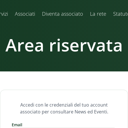
vizi
Associati
Diventa associato
La rete
Statut
Area riservata
Accedi con le credenziali del tuo account
associato per consultare News ed Eventi.
Email