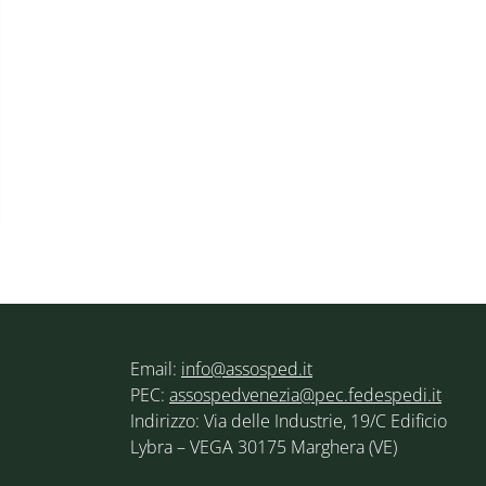
Email:
info@assosped.it
PEC:
assospedvenezia@pec.fedespedi.it
Indirizzo: Via delle Industrie, 19/C Edificio
Lybra – VEGA 30175 Marghera (VE)