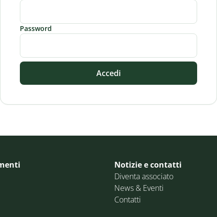
Password
Accedi
menti
Notizie e contatti
Diventa associato
News & Eventi
Contatti