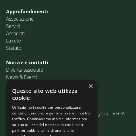
Approfondimenti
Associazione
Servizi
Associati
La rete
Statuto
Notizie e contatti
Diventa associato
News & Eventi
Contatti
×
Questo sito web utilizza
cookie
Email:
info@assosped.it
PEC:
assospedvenezia@pec.fedespedi.it
Utilizziamo i cookie per personalizzare
Indirizzo: Via delle Industrie, 19/C Edificio Lybra – VEGA
contenuti, annunci e per analizzare il nostro
traffico. Condividiamo inoltre informazioni
30175 Marghera (VE)
sul tuo utilizzo del nostro sito con i nostri
partner pubblicitari e di analisi che