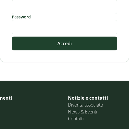
Password
Accedi
menti
Notizie e contatti
Diventa associato
News & Eventi
Contatti