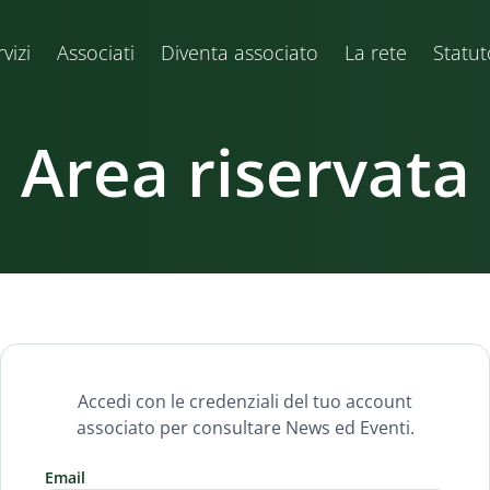
vizi
Associati
Diventa associato
La rete
Statut
Area riservata
Accedi con le credenziali del tuo account
associato per consultare News ed Eventi.
Email