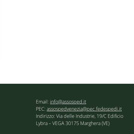
Email:
info@assosped.it
PEC:
assospedvenezia@pec.fedespedi.it
Indirizzo: Via delle Industrie, 19/C Edificio
Lybra – VEGA 30175 Marghera (VE)