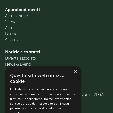
Approfondimenti
Associazione
Servizi
Associati
La rete
Statuto
Notizie e contatti
Diventa associato
News & Eventi
Contatti
×
Questo sito web utilizza
cookie
Email:
info@assosped.it
PEC:
assospedvenezia@pec.fedespedi.it
Utilizziamo i cookie per personalizzare
Indirizzo: Via delle Industrie, 19/C Edificio Lybra – VEGA
contenuti, annunci e per analizzare il nostro
traffico. Condividiamo inoltre informazioni
30175 Marghera (VE)
sul tuo utilizzo del nostro sito con i nostri
partner pubblicitari e di analisi che