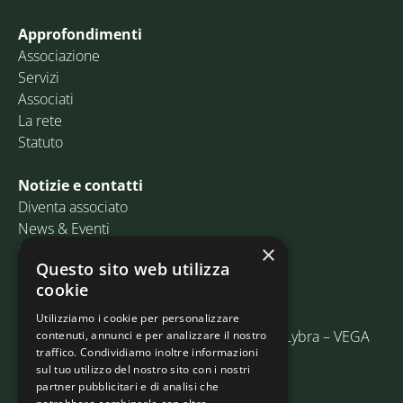
Approfondimenti
Associazione
Servizi
Associati
La rete
Statuto
Notizie e contatti
Diventa associato
News & Eventi
Contatti
×
Questo sito web utilizza
cookie
Email:
info@assosped.it
PEC:
assospedvenezia@pec.fedespedi.it
Utilizziamo i cookie per personalizzare
Indirizzo: Via delle Industrie, 19/C Edificio Lybra – VEGA
contenuti, annunci e per analizzare il nostro
traffico. Condividiamo inoltre informazioni
30175 Marghera (VE)
sul tuo utilizzo del nostro sito con i nostri
partner pubblicitari e di analisi che