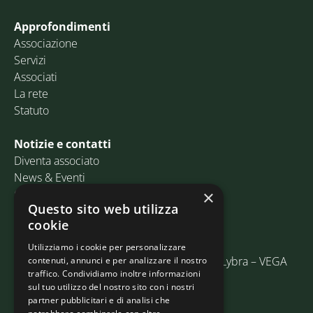
Approfondimenti
Associazione
Servizi
Associati
La rete
Statuto
Notizie e contatti
Diventa associato
News & Eventi
Contatti
×
Questo sito web utilizza
cookie
Email:
info@assosped.it
PEC:
assospedvenezia@pec.fedespedi.it
Utilizziamo i cookie per personalizzare
Indirizzo: Via delle Industrie, 19/C Edificio Lybra – VEGA
contenuti, annunci e per analizzare il nostro
traffico. Condividiamo inoltre informazioni
30175 Marghera (VE)
sul tuo utilizzo del nostro sito con i nostri
partner pubblicitari e di analisi che