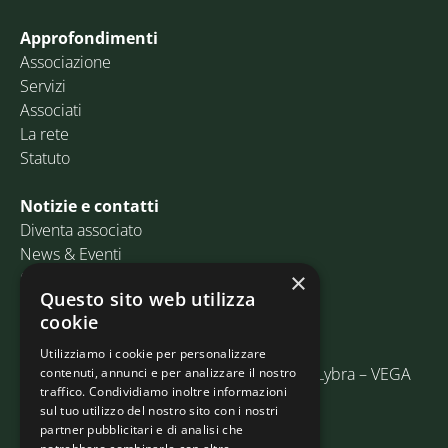
Approfondimenti
Associazione
Servizi
Associati
La rete
Statuto
Notizie e contatti
Diventa associato
News & Eventi
Contatti
×
Questo sito web utilizza
cookie
Email:
info@assosped.it
PEC:
assospedvenezia@pec.fedespedi.it
Utilizziamo i cookie per personalizzare
Indirizzo: Via delle Industrie, 19/C Edificio Lybra – VEGA
contenuti, annunci e per analizzare il nostro
traffico. Condividiamo inoltre informazioni
30175 Marghera (VE)
sul tuo utilizzo del nostro sito con i nostri
partner pubblicitari e di analisi che