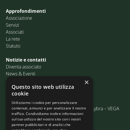
Approfondimenti
Associazione
Servizi
Associati
La rete
Statuto
Notizie e contatti
Diventa associato
News & Eventi
Contatti
×
Questo sito web utilizza
cookie
Email:
info@assosped.it
PEC:
assospedvenezia@pec.fedespedi.it
Utilizziamo i cookie per personalizzare
Indirizzo: Via delle Industrie, 19/C Edificio Lybra – VEGA
contenuti, annunci e per analizzare il nostro
traffico. Condividiamo inoltre informazioni
30175 Marghera (VE)
sul tuo utilizzo del nostro sito con i nostri
partner pubblicitari e di analisi che