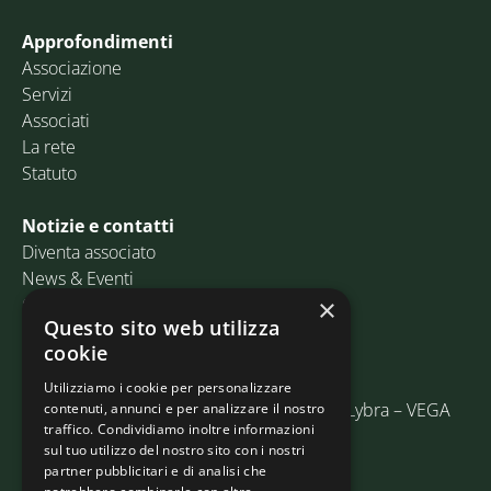
Approfondimenti
Associazione
Servizi
Associati
La rete
Statuto
Notizie e contatti
Diventa associato
News & Eventi
Contatti
×
Questo sito web utilizza
cookie
Email:
info@assosped.it
PEC:
assospedvenezia@pec.fedespedi.it
Utilizziamo i cookie per personalizzare
Indirizzo: Via delle Industrie, 19/C Edificio Lybra – VEGA
contenuti, annunci e per analizzare il nostro
traffico. Condividiamo inoltre informazioni
30175 Marghera (VE)
sul tuo utilizzo del nostro sito con i nostri
partner pubblicitari e di analisi che