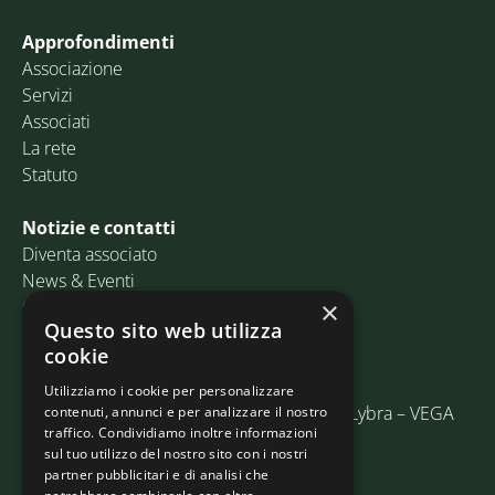
Approfondimenti
Associazione
Servizi
Associati
La rete
Statuto
Notizie e contatti
Diventa associato
News & Eventi
Contatti
×
Questo sito web utilizza
cookie
Email:
info@assosped.it
PEC:
assospedvenezia@pec.fedespedi.it
Utilizziamo i cookie per personalizzare
Indirizzo: Via delle Industrie, 19/C Edificio Lybra – VEGA
contenuti, annunci e per analizzare il nostro
traffico. Condividiamo inoltre informazioni
30175 Marghera (VE)
sul tuo utilizzo del nostro sito con i nostri
partner pubblicitari e di analisi che