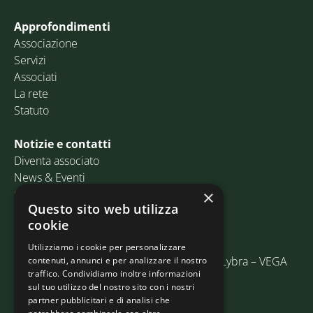
Approfondimenti
Associazione
Servizi
Associati
La rete
Statuto
Notizie e contatti
Diventa associato
News & Eventi
Contatti
×
Questo sito web utilizza
cookie
Email:
info@assosped.it
PEC:
assospedvenezia@pec.fedespedi.it
Utilizziamo i cookie per personalizzare
Indirizzo: Via delle Industrie, 19/C Edificio Lybra – VEGA
contenuti, annunci e per analizzare il nostro
traffico. Condividiamo inoltre informazioni
30175 Marghera (VE)
sul tuo utilizzo del nostro sito con i nostri
partner pubblicitari e di analisi che