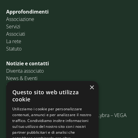
Approfondimenti
Associazione
Servizi
Associati
La rete
Statuto
Notizie e contatti
Diventa associato
News & Eventi
Contatti
×
Questo sito web utilizza
cookie
Email:
info@assosped.it
PEC:
assospedvenezia@pec.fedespedi.it
Utilizziamo i cookie per personalizzare
Indirizzo: Via delle Industrie, 19/C Edificio Lybra – VEGA
contenuti, annunci e per analizzare il nostro
traffico. Condividiamo inoltre informazioni
30175 Marghera (VE)
sul tuo utilizzo del nostro sito con i nostri
partner pubblicitari e di analisi che