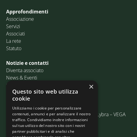
Approfondimenti
Associazione
Servizi
Associati
La rete
Statuto
Notizie e contatti
Diventa associato
News & Eventi
Contatti
×
Questo sito web utilizza
cookie
Email:
info@assosped.it
PEC:
assospedvenezia@pec.fedespedi.it
Utilizziamo i cookie per personalizzare
Indirizzo: Via delle Industrie, 19/C Edificio Lybra – VEGA
contenuti, annunci e per analizzare il nostro
traffico. Condividiamo inoltre informazioni
30175 Marghera (VE)
sul tuo utilizzo del nostro sito con i nostri
partner pubblicitari e di analisi che