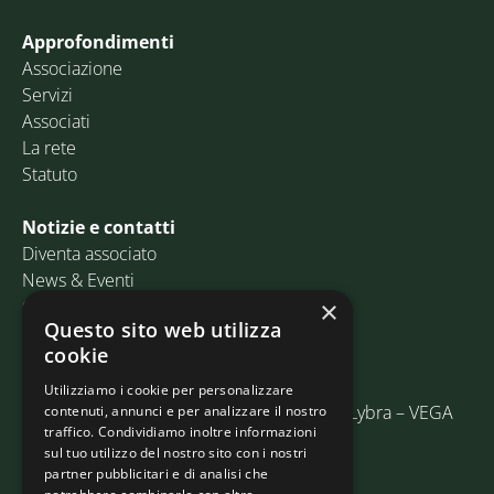
Approfondimenti
Associazione
Servizi
Associati
La rete
Statuto
Notizie e contatti
Diventa associato
News & Eventi
Contatti
×
Questo sito web utilizza
cookie
Email:
info@assosped.it
PEC:
assospedvenezia@pec.fedespedi.it
Utilizziamo i cookie per personalizzare
Indirizzo: Via delle Industrie, 19/C Edificio Lybra – VEGA
contenuti, annunci e per analizzare il nostro
traffico. Condividiamo inoltre informazioni
30175 Marghera (VE)
sul tuo utilizzo del nostro sito con i nostri
partner pubblicitari e di analisi che