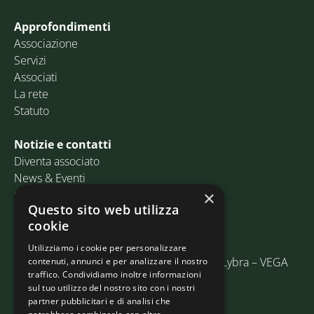
Approfondimenti
Associazione
Servizi
Associati
La rete
Statuto
Notizie e contatti
Diventa associato
News & Eventi
Contatti
×
Questo sito web utilizza
cookie
Email:
info@assosped.it
PEC:
assospedvenezia@pec.fedespedi.it
Utilizziamo i cookie per personalizzare
Indirizzo: Via delle Industrie, 19/C Edificio Lybra – VEGA
contenuti, annunci e per analizzare il nostro
traffico. Condividiamo inoltre informazioni
30175 Marghera (VE)
sul tuo utilizzo del nostro sito con i nostri
partner pubblicitari e di analisi che