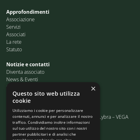
Approfondimenti
Associazione
Servizi
Associati
La rete
Statuto
Notizie e contatti
Diventa associato
News & Eventi
Contatti
×
Questo sito web utilizza
cookie
Email:
info@assosped.it
PEC:
assospedvenezia@pec.fedespedi.it
Utilizziamo i cookie per personalizzare
Indirizzo: Via delle Industrie, 19/C Edificio Lybra – VEGA
contenuti, annunci e per analizzare il nostro
traffico. Condividiamo inoltre informazioni
30175 Marghera (VE)
sul tuo utilizzo del nostro sito con i nostri
partner pubblicitari e di analisi che