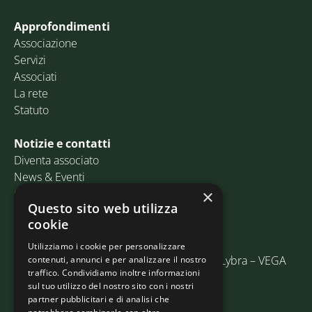
Approfondimenti
Associazione
Servizi
Associati
La rete
Statuto
Notizie e contatti
Diventa associato
News & Eventi
Contatti
×
Questo sito web utilizza
cookie
Email:
info@assosped.it
PEC:
assospedvenezia@pec.fedespedi.it
Utilizziamo i cookie per personalizzare
Indirizzo: Via delle Industrie, 19/C Edificio Lybra – VEGA
contenuti, annunci e per analizzare il nostro
traffico. Condividiamo inoltre informazioni
30175 Marghera (VE)
sul tuo utilizzo del nostro sito con i nostri
partner pubblicitari e di analisi che