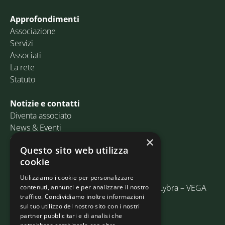
Approfondimenti
Associazione
Servizi
Associati
La rete
Statuto
Notizie e contatti
Diventa associato
News & Eventi
Contatti
×
Questo sito web utilizza
cookie
Email:
info@assosped.it
PEC:
assospedvenezia@pec.fedespedi.it
Utilizziamo i cookie per personalizzare
Indirizzo: Via delle Industrie, 19/C Edificio Lybra – VEGA
contenuti, annunci e per analizzare il nostro
traffico. Condividiamo inoltre informazioni
30175 Marghera (VE)
sul tuo utilizzo del nostro sito con i nostri
partner pubblicitari e di analisi che