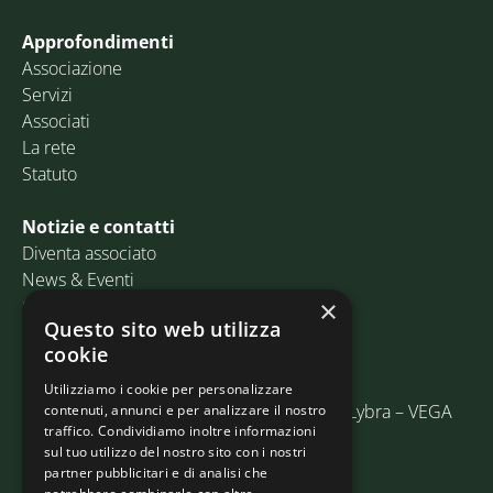
Approfondimenti
Associazione
Servizi
Associati
La rete
Statuto
Notizie e contatti
Diventa associato
News & Eventi
Contatti
×
Questo sito web utilizza
cookie
Email:
info@assosped.it
PEC:
assospedvenezia@pec.fedespedi.it
Utilizziamo i cookie per personalizzare
Indirizzo: Via delle Industrie, 19/C Edificio Lybra – VEGA
contenuti, annunci e per analizzare il nostro
traffico. Condividiamo inoltre informazioni
30175 Marghera (VE)
sul tuo utilizzo del nostro sito con i nostri
partner pubblicitari e di analisi che