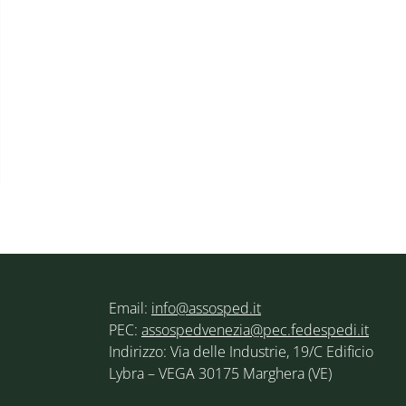
Email:
info@assosped.it
PEC:
assospedvenezia@pec.fedespedi.it
Indirizzo: Via delle Industrie, 19/C Edificio
Lybra – VEGA 30175 Marghera (VE)