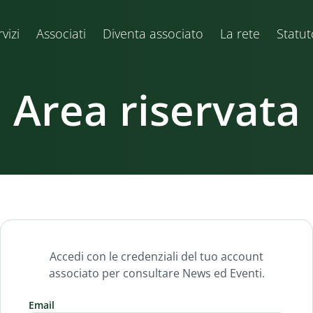
vizi
Associati
Diventa associato
La rete
Statut
Area riservata
Accedi con le credenziali del tuo account
associato per consultare News ed Eventi.
Email