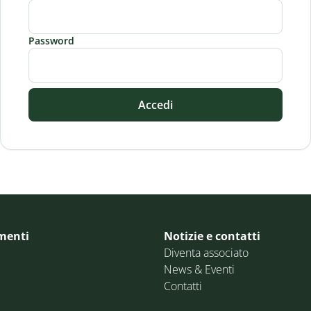
Password
Accedi
menti
Notizie e contatti
Diventa associato
News & Eventi
Contatti