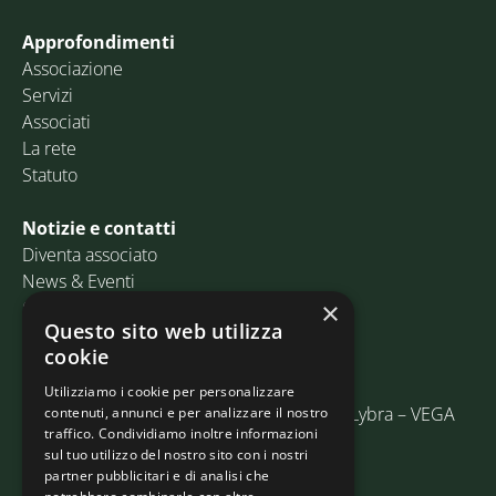
Approfondimenti
Associazione
Servizi
Associati
La rete
Statuto
Notizie e contatti
Diventa associato
News & Eventi
Contatti
×
Questo sito web utilizza
cookie
Email:
info@assosped.it
PEC:
assospedvenezia@pec.fedespedi.it
Utilizziamo i cookie per personalizzare
Indirizzo: Via delle Industrie, 19/C Edificio Lybra – VEGA
contenuti, annunci e per analizzare il nostro
traffico. Condividiamo inoltre informazioni
30175 Marghera (VE)
sul tuo utilizzo del nostro sito con i nostri
partner pubblicitari e di analisi che